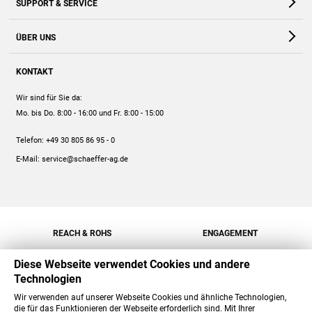
SUPPORT & SERVICE
Webshop
Kontakt
ÜBER UNS
FAQ
Unternehmen
Online-Hilfe
KONTAKT
Historie
Anleitungen
Wir sind für Sie da:
Engagement
Preise
Mo. bis Do. 8:00 - 16:00
und Fr. 8:00 - 15:00
Jobs
Mengenrabatt
Telefon:
+49 30 805 86 95 - 0
Versand
E-Mail:
service@schaeffer-ag.de
REACH & ROHS
ENGAGEMENT
Diese Webseite verwendet Cookies und andere
Technologien
Wir verwenden auf unserer Webseite Cookies und ähnliche Technologien,
die für das Funktionieren der Webseite erforderlich sind. Mit Ihrer