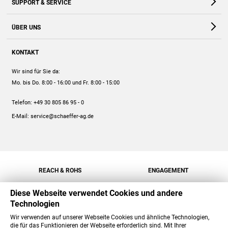
SUPPORT & SERVICE
Webshop
Kontakt
ÜBER UNS
FAQ
Unternehmen
Online-Hilfe
KONTAKT
Historie
Anleitungen
Wir sind für Sie da:
Engagement
Preise
Mo. bis Do. 8:00 - 16:00
und Fr. 8:00 - 15:00
Jobs
Mengenrabatt
Telefon:
+49 30 805 86 95 - 0
Versand
E-Mail:
service@schaeffer-ag.de
REACH & ROHS
ENGAGEMENT
Diese Webseite verwendet Cookies und andere
Technologien
Wir verwenden auf unserer Webseite Cookies und ähnliche Technologien,
die für das Funktionieren der Webseite erforderlich sind. Mit Ihrer