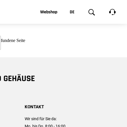
t, was Sie
Webshop
DE
te
Produktgalerie
EN
e
FR
chsen
D GEHÄUSE
KONTAKT
Wir sind für Sie da:
Mo. bis Do. 8:00 - 16:00