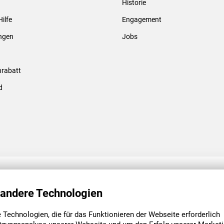
Historie
Gewindebolzen & -hülsen
Hilfe
Engagement
ungen
Jobs
rabatt
d
ENGAGEMENT
UNSERE NIEDE
 andere Technologien
Technologien, die für das Funktionieren der Webseite erforderlich