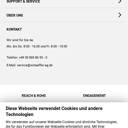
SUPPORT & SERVICE
Webshop
Kontakt
ÜBER UNS
FAQ
Unternehmen
Online-Hilfe
KONTAKT
Historie
Anleitungen
Wir sind für Sie da:
Engagement
Preise
Mo. bis Do. 8:00 - 16:00
und Fr. 8:00 - 15:00
Jobs
Mengenrabatt
Telefon:
+49 30 805 86 95 - 0
Versand
E-Mail:
service@schaeffer-ag.de
REACH & ROHS
ENGAGEMENT
Diese Webseite verwendet Cookies und andere
Technologien
Wir verwenden auf unserer Webseite Cookies und ähnliche Technologien,
die für das Funktionieren der Webseite erforderlich sind. Mit Ihrer