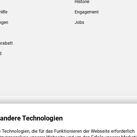
Historie
Gewindebolzen & -hülsen
Hilfe
Engagement
ungen
Jobs
rabatt
d
ENGAGEMENT
UNSERE NIEDE
 andere Technologien
Technologien, die für das Funktionieren der Webseite erforderlich