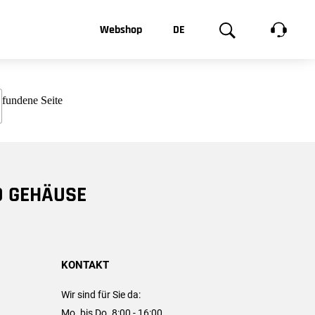
t, was Sie
Webshop
DE
te
Produktgalerie
EN
e
FR
chsen
D GEHÄUSE
KONTAKT
Wir sind für Sie da:
Mo. bis Do. 8:00 - 16:00