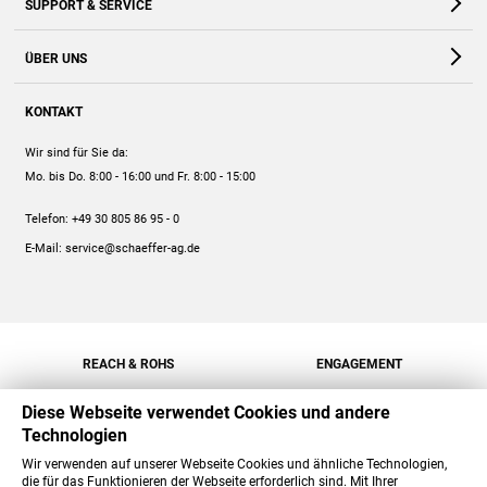
SUPPORT & SERVICE
Webshop
Kontakt
ÜBER UNS
FAQ
Unternehmen
Online-Hilfe
KONTAKT
Historie
Anleitungen
Wir sind für Sie da:
Engagement
Preise
Mo. bis Do. 8:00 - 16:00
und Fr. 8:00 - 15:00
Jobs
Mengenrabatt
Telefon:
+49 30 805 86 95 - 0
Versand
E-Mail:
service@schaeffer-ag.de
REACH & ROHS
ENGAGEMENT
Diese Webseite verwendet Cookies und andere
Technologien
Wir verwenden auf unserer Webseite Cookies und ähnliche Technologien,
die für das Funktionieren der Webseite erforderlich sind. Mit Ihrer