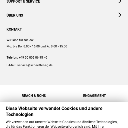
SUPPORT & SERVICE
Webshop
Kontakt
ÜBER UNS
FAQ
Unternehmen
Online-Hilfe
KONTAKT
Historie
Anleitungen
Wir sind für Sie da:
Engagement
Preise
Mo. bis Do. 8:00 - 16:00
und Fr. 8:00 - 15:00
Jobs
Mengenrabatt
Telefon:
+49 30 805 86 95 - 0
Versand
E-Mail:
service@schaeffer-ag.de
REACH & ROHS
ENGAGEMENT
Diese Webseite verwendet Cookies und andere
Technologien
Wir verwenden auf unserer Webseite Cookies und ähnliche Technologien,
die für das Funktionieren der Webseite erforderlich sind. Mit Ihrer