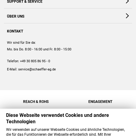
SUPPORT & SERVICE
Webshop
Kontakt
ÜBER UNS
FAQ
Unternehmen
Online-Hilfe
KONTAKT
Historie
Anleitungen
Wir sind für Sie da:
Engagement
Preise
Mo. bis Do. 8:00 - 16:00
und Fr. 8:00 - 15:00
Jobs
Mengenrabatt
Telefon:
+49 30 805 86 95 - 0
Versand
E-Mail:
service@schaeffer-ag.de
REACH & ROHS
ENGAGEMENT
Diese Webseite verwendet Cookies und andere
Technologien
Wir verwenden auf unserer Webseite Cookies und ähnliche Technologien,
die für das Funktionieren der Webseite erforderlich sind. Mit Ihrer