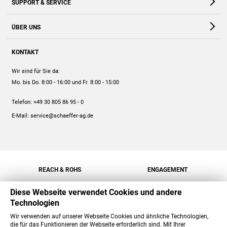
SUPPORT & SERVICE
Webshop
Kontakt
ÜBER UNS
FAQ
Unternehmen
Online-Hilfe
KONTAKT
Historie
Anleitungen
Wir sind für Sie da:
Engagement
Preise
Mo. bis Do. 8:00 - 16:00
und Fr. 8:00 - 15:00
Jobs
Mengenrabatt
Telefon:
+49 30 805 86 95 - 0
Versand
E-Mail:
service@schaeffer-ag.de
REACH & ROHS
ENGAGEMENT
Diese Webseite verwendet Cookies und andere
Technologien
Wir verwenden auf unserer Webseite Cookies und ähnliche Technologien,
die für das Funktionieren der Webseite erforderlich sind. Mit Ihrer