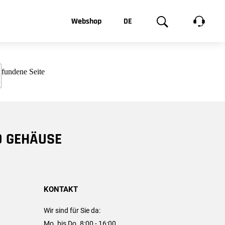
t, was Sie
Webshop
DE
te
Produktgalerie
EN
e
FR
chsen
D GEHÄUSE
KONTAKT
Wir sind für Sie da:
Mo. bis Do. 8:00 - 16:00