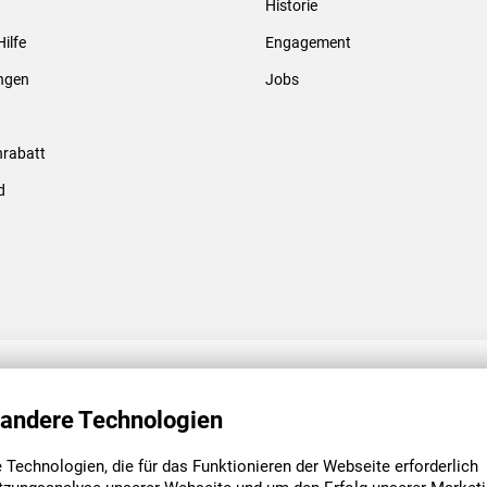
Historie
Gewindebolzen & -hülsen
Hilfe
Engagement
ungen
Jobs
rabatt
d
ENGAGEMENT
UNSERE NIEDE
 andere Technologien
Technologien, die für das Funktionieren der Webseite erforderlich