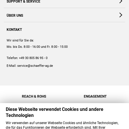
SUPPORT & SERVICE
Webshop
Kontakt
ÜBER UNS
FAQ
Unternehmen
Online-Hilfe
KONTAKT
Historie
Anleitungen
Wir sind für Sie da:
Engagement
Preise
Mo. bis Do. 8:00 - 16:00
und Fr. 8:00 - 15:00
Jobs
Mengenrabatt
Telefon:
+49 30 805 86 95 - 0
Versand
E-Mail:
service@schaeffer-ag.de
REACH & ROHS
ENGAGEMENT
Diese Webseite verwendet Cookies und andere
Technologien
Wir verwenden auf unserer Webseite Cookies und ähnliche Technologien,
die für das Funktionieren der Webseite erforderlich sind. Mit Ihrer