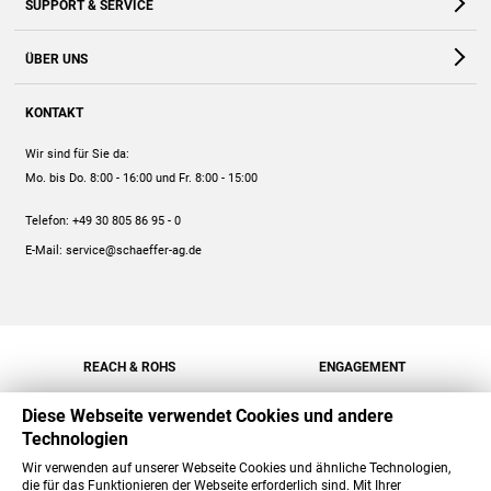
SUPPORT & SERVICE
Webshop
Kontakt
ÜBER UNS
FAQ
Unternehmen
Online-Hilfe
KONTAKT
Historie
Anleitungen
Wir sind für Sie da:
Engagement
Preise
Mo. bis Do. 8:00 - 16:00
und Fr. 8:00 - 15:00
Jobs
Mengenrabatt
Telefon:
+49 30 805 86 95 - 0
Versand
E-Mail:
service@schaeffer-ag.de
REACH & ROHS
ENGAGEMENT
Diese Webseite verwendet Cookies und andere
Technologien
Wir verwenden auf unserer Webseite Cookies und ähnliche Technologien,
die für das Funktionieren der Webseite erforderlich sind. Mit Ihrer