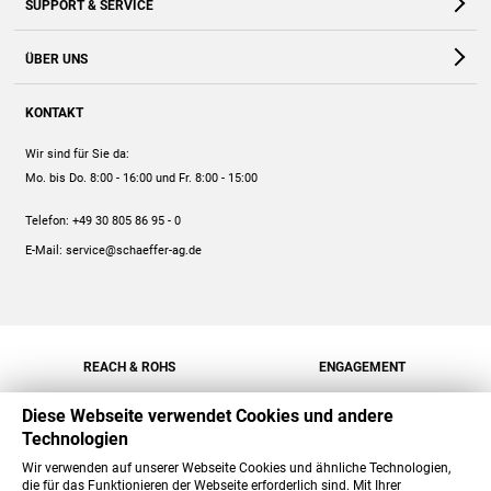
SUPPORT & SERVICE
Webshop
Kontakt
ÜBER UNS
FAQ
Unternehmen
Online-Hilfe
KONTAKT
Historie
Anleitungen
Wir sind für Sie da:
Engagement
Preise
Mo. bis Do. 8:00 - 16:00
und Fr. 8:00 - 15:00
Jobs
Mengenrabatt
Telefon:
+49 30 805 86 95 - 0
Versand
E-Mail:
service@schaeffer-ag.de
REACH & ROHS
ENGAGEMENT
Diese Webseite verwendet Cookies und andere
Technologien
Wir verwenden auf unserer Webseite Cookies und ähnliche Technologien,
die für das Funktionieren der Webseite erforderlich sind. Mit Ihrer