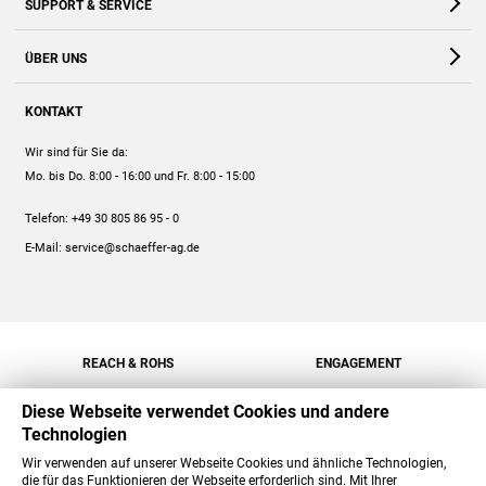
SUPPORT & SERVICE
Webshop
Kontakt
ÜBER UNS
FAQ
Unternehmen
Online-Hilfe
KONTAKT
Historie
Anleitungen
Wir sind für Sie da:
Engagement
Preise
Mo. bis Do. 8:00 - 16:00
und Fr. 8:00 - 15:00
Jobs
Mengenrabatt
Telefon:
+49 30 805 86 95 - 0
Versand
E-Mail:
service@schaeffer-ag.de
REACH & ROHS
ENGAGEMENT
Diese Webseite verwendet Cookies und andere
Technologien
Wir verwenden auf unserer Webseite Cookies und ähnliche Technologien,
die für das Funktionieren der Webseite erforderlich sind. Mit Ihrer