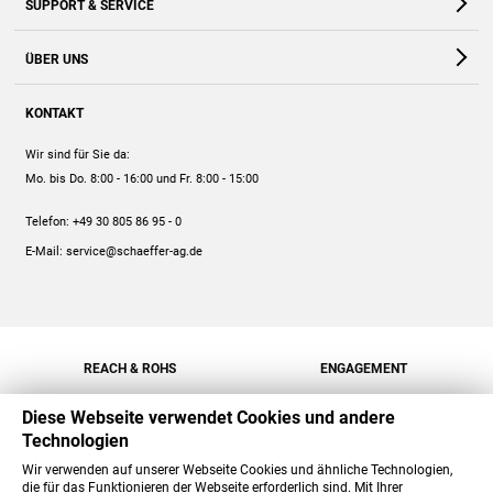
SUPPORT & SERVICE
Webshop
Kontakt
ÜBER UNS
FAQ
Unternehmen
Online-Hilfe
KONTAKT
Historie
Anleitungen
Wir sind für Sie da:
Engagement
Preise
Mo. bis Do. 8:00 - 16:00
und Fr. 8:00 - 15:00
Jobs
Mengenrabatt
Telefon:
+49 30 805 86 95 - 0
Versand
E-Mail:
service@schaeffer-ag.de
REACH & ROHS
ENGAGEMENT
Diese Webseite verwendet Cookies und andere
Technologien
Wir verwenden auf unserer Webseite Cookies und ähnliche Technologien,
die für das Funktionieren der Webseite erforderlich sind. Mit Ihrer