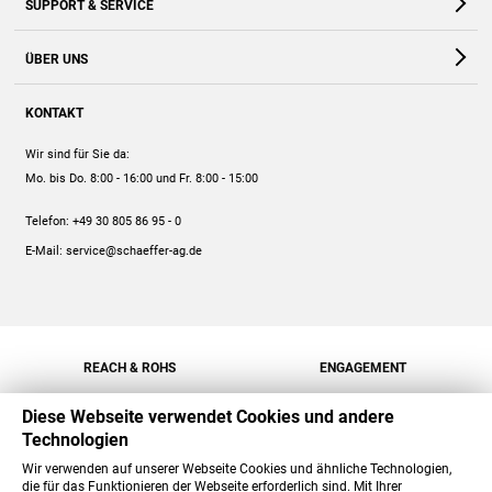
SUPPORT & SERVICE
Webshop
Kontakt
ÜBER UNS
FAQ
Unternehmen
Online-Hilfe
KONTAKT
Historie
Anleitungen
Wir sind für Sie da:
Engagement
Preise
Mo. bis Do. 8:00 - 16:00
und Fr. 8:00 - 15:00
Jobs
Mengenrabatt
Telefon:
+49 30 805 86 95 - 0
Versand
E-Mail:
service@schaeffer-ag.de
REACH & ROHS
ENGAGEMENT
Diese Webseite verwendet Cookies und andere
Technologien
Wir verwenden auf unserer Webseite Cookies und ähnliche Technologien,
die für das Funktionieren der Webseite erforderlich sind. Mit Ihrer