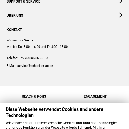
SUPPORT & SERVICE
Webshop
Kontakt
ÜBER UNS
FAQ
Unternehmen
Online-Hilfe
KONTAKT
Historie
Anleitungen
Wir sind für Sie da:
Engagement
Preise
Mo. bis Do. 8:00 - 16:00
und Fr. 8:00 - 15:00
Jobs
Mengenrabatt
Telefon:
+49 30 805 86 95 - 0
Versand
E-Mail:
service@schaeffer-ag.de
REACH & ROHS
ENGAGEMENT
Diese Webseite verwendet Cookies und andere
Technologien
Wir verwenden auf unserer Webseite Cookies und ähnliche Technologien,
die für das Funktionieren der Webseite erforderlich sind. Mit Ihrer