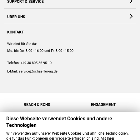
SUPPORT & SERVICE
Webshop
Kontakt
ÜBER UNS
FAQ
Unternehmen
Online-Hilfe
KONTAKT
Historie
Anleitungen
Wir sind für Sie da:
Engagement
Preise
Mo. bis Do. 8:00 - 16:00
und Fr. 8:00 - 15:00
Jobs
Mengenrabatt
Telefon:
+49 30 805 86 95 - 0
Versand
E-Mail:
service@schaeffer-ag.de
REACH & ROHS
ENGAGEMENT
Diese Webseite verwendet Cookies und andere
Technologien
Wir verwenden auf unserer Webseite Cookies und ähnliche Technologien,
die für das Funktionieren der Webseite erforderlich sind. Mit Ihrer