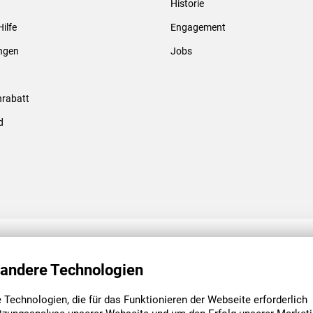
Historie
Gewindebolzen & -hülsen
Hilfe
Engagement
ungen
Jobs
rabatt
d
ENGAGEMENT
UNSERE NIEDE
 andere Technologien
Technologien, die für das Funktionieren der Webseite erforderlich