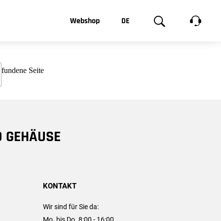
t, was Sie
Webshop
DE
te
Produktgalerie
EN
e
FR
chsen
D GEHÄUSE
KONTAKT
Wir sind für Sie da:
Mo. bis Do. 8:00 - 16:00