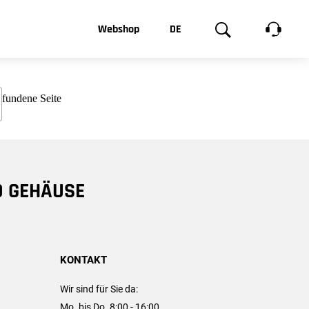
t, was Sie
Webshop
DE
te
Produktgalerie
EN
e
FR
chsen
D GEHÄUSE
KONTAKT
Wir sind für Sie da:
Mo. bis Do. 8:00 - 16:00