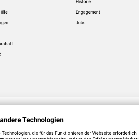
Historie
Gewindebolzen & -hülsen
Hilfe
Engagement
ungen
Jobs
rabatt
d
ENGAGEMENT
UNSERE NIEDE
 andere Technologien
Technologien, die für das Funktionieren der Webseite erforderlich