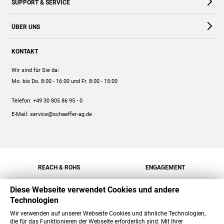
SUPPORT & SERVICE
Webshop
Kontakt
ÜBER UNS
FAQ
Unternehmen
Online-Hilfe
KONTAKT
Historie
Anleitungen
Wir sind für Sie da:
Engagement
Preise
Mo. bis Do. 8:00 - 16:00
und Fr. 8:00 - 15:00
Jobs
Mengenrabatt
Telefon:
+49 30 805 86 95 - 0
Versand
E-Mail:
service@schaeffer-ag.de
REACH & ROHS
ENGAGEMENT
Diese Webseite verwendet Cookies und andere
Technologien
Wir verwenden auf unserer Webseite Cookies und ähnliche Technologien,
die für das Funktionieren der Webseite erforderlich sind. Mit Ihrer