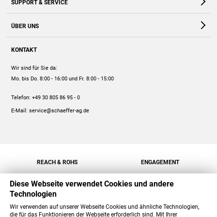
SUPPORT & SERVICE
Webshop
Kontakt
ÜBER UNS
FAQ
Unternehmen
Online-Hilfe
KONTAKT
Historie
Anleitungen
Wir sind für Sie da:
Engagement
Preise
Mo. bis Do. 8:00 - 16:00
und Fr. 8:00 - 15:00
Jobs
Mengenrabatt
Telefon:
+49 30 805 86 95 - 0
Versand
E-Mail:
service@schaeffer-ag.de
REACH & ROHS
ENGAGEMENT
Diese Webseite verwendet Cookies und andere
Technologien
Wir verwenden auf unserer Webseite Cookies und ähnliche Technologien,
die für das Funktionieren der Webseite erforderlich sind. Mit Ihrer