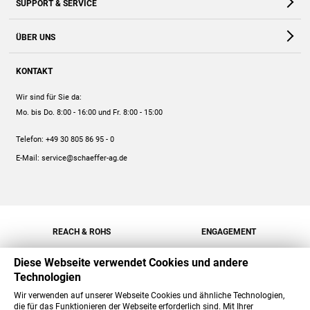
SUPPORT & SERVICE
Webshop
Kontakt
ÜBER UNS
FAQ
Unternehmen
Online-Hilfe
KONTAKT
Historie
Anleitungen
Wir sind für Sie da:
Engagement
Preise
Mo. bis Do. 8:00 - 16:00
und Fr. 8:00 - 15:00
Jobs
Mengenrabatt
Telefon:
+49 30 805 86 95 - 0
Versand
E-Mail:
service@schaeffer-ag.de
REACH & ROHS
ENGAGEMENT
Diese Webseite verwendet Cookies und andere
Technologien
Wir verwenden auf unserer Webseite Cookies und ähnliche Technologien,
die für das Funktionieren der Webseite erforderlich sind. Mit Ihrer