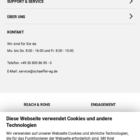
SUPPORT & SERVICE
Webshop
Kontakt
ÜBER UNS
FAQ
Unternehmen
Online-Hilfe
KONTAKT
Historie
Anleitungen
Wir sind für Sie da:
Engagement
Preise
Mo. bis Do. 8:00 - 16:00
und Fr. 8:00 - 15:00
Jobs
Mengenrabatt
Telefon:
+49 30 805 86 95 - 0
Versand
E-Mail:
service@schaeffer-ag.de
REACH & ROHS
ENGAGEMENT
Diese Webseite verwendet Cookies und andere
Technologien
Wir verwenden auf unserer Webseite Cookies und ähnliche Technologien,
die für das Funktionieren der Webseite erforderlich sind. Mit Ihrer