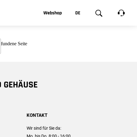
t, was Sie
Webshop
DE
te
Produktgalerie
EN
e
FR
chsen
D GEHÄUSE
KONTAKT
Wir sind für Sie da:
Mo. bis Do. 8:00 - 16:00