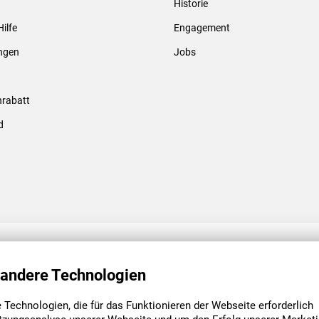
Historie
Gewindebolzen & -hülsen
Hilfe
Engagement
ungen
Jobs
rabatt
d
ENGAGEMENT
UNSERE NIEDE
 andere Technologien
Technologien, die für das Funktionieren der Webseite erforderlich