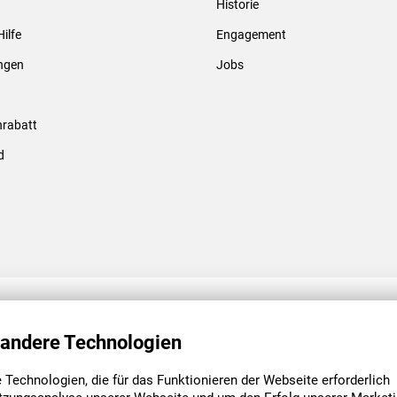
Historie
Gewindebolzen & -hülsen
Hilfe
Engagement
ungen
Jobs
rabatt
d
ENGAGEMENT
UNSERE NIEDE
 andere Technologien
Technologien, die für das Funktionieren der Webseite erforderlich