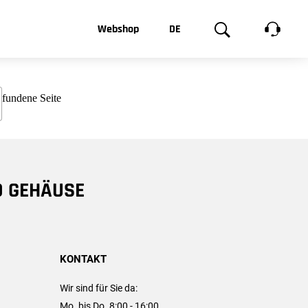
t, was Sie
Webshop
DE
te
Produktgalerie
EN
e
FR
chsen
D GEHÄUSE
KONTAKT
Wir sind für Sie da:
Mo. bis Do. 8:00 - 16:00