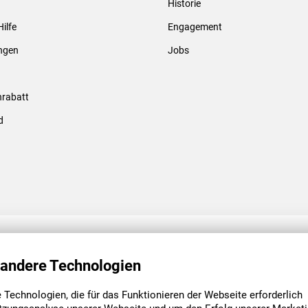
Historie
Gewindebolzen & -hülsen
Hilfe
Engagement
ungen
Jobs
rabatt
d
ENGAGEMENT
UNSERE NIEDE
 andere Technologien
Technologien, die für das Funktionieren der Webseite erforderlich