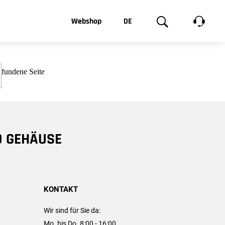
t, was Sie
Webshop
DE
te
Produktgalerie
EN
e
FR
chsen
D GEHÄUSE
KONTAKT
Wir sind für Sie da:
Mo. bis Do. 8:00 - 16:00