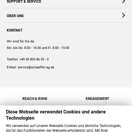
SUPPORT & SERVICE
Webshop
Kontakt
ÜBER UNS
FAQ
Unternehmen
Online-Hilfe
KONTAKT
Historie
Anleitungen
Wir sind für Sie da:
Engagement
Preise
Mo. bis Do. 8:00 - 16:00
und Fr. 8:00 - 15:00
Jobs
Mengenrabatt
Telefon:
+49 30 805 86 95 - 0
Versand
E-Mail:
service@schaeffer-ag.de
REACH & ROHS
ENGAGEMENT
Diese Webseite verwendet Cookies und andere
Technologien
Wir verwenden auf unserer Webseite Cookies und ähnliche Technologien,
die für das Funktionieren der Webseite erforderlich sind. Mit Ihrer