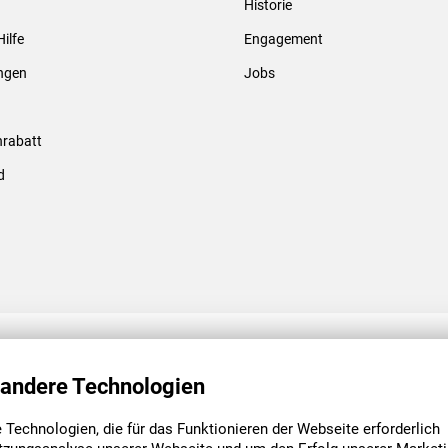
Historie
Gewindebolzen & -hülsen
Hilfe
Engagement
ungen
Jobs
rabatt
d
ENGAGEMENT
UNSERE NIEDE
 andere Technologien
Technologien, die für das Funktionieren der Webseite erforderlich