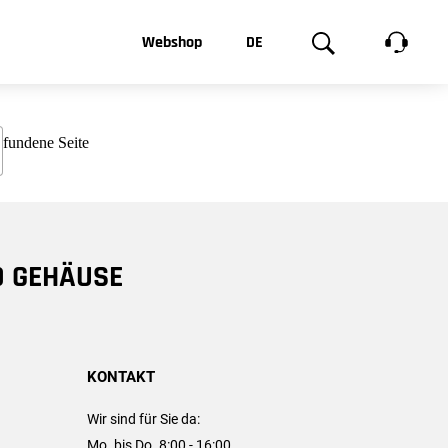
t, was Sie
Webshop
DE
te
Produktgalerie
EN
e
FR
chsen
D GEHÄUSE
KONTAKT
Wir sind für Sie da:
Mo. bis Do. 8:00 - 16:00