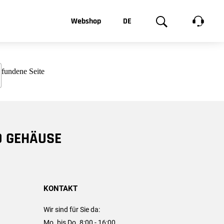
t, was Sie
Webshop
DE
te
Produktgalerie
EN
e
FR
chsen
D GEHÄUSE
KONTAKT
Wir sind für Sie da:
Mo. bis Do. 8:00 - 16:00