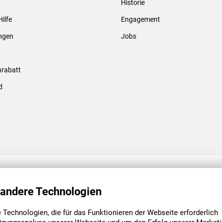
Historie
Gewindebolzen & -hülsen
Hilfe
Engagement
ungen
Jobs
rabatt
d
ENGAGEMENT
UNSERE NIEDE
 andere Technologien
Technologien, die für das Funktionieren der Webseite erforderlich