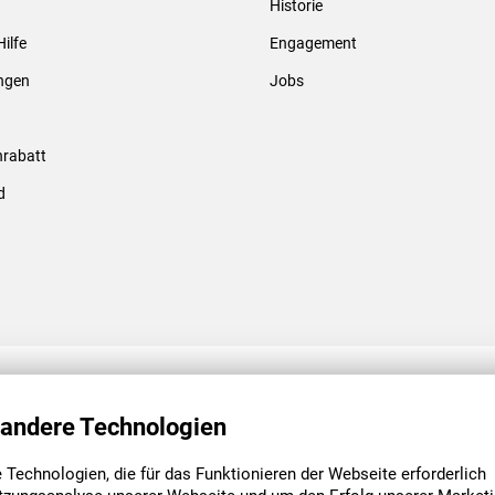
Historie
Gewindebolzen & -hülsen
Hilfe
Engagement
ungen
Jobs
rabatt
d
ENGAGEMENT
UNSERE NIEDE
 andere Technologien
Technologien, die für das Funktionieren der Webseite erforderlich