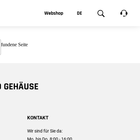
t, was Sie
Webshop
DE
te
Produktgalerie
EN
e
FR
chsen
D GEHÄUSE
KONTAKT
Wir sind für Sie da:
Mo. bis Do. 8:00 - 16:00