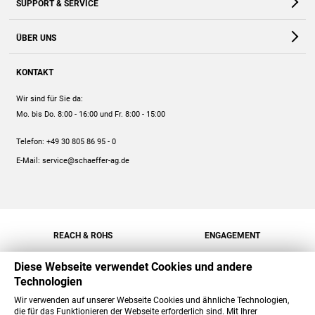
SUPPORT & SERVICE
Webshop
Kontakt
ÜBER UNS
FAQ
Unternehmen
Online-Hilfe
KONTAKT
Historie
Anleitungen
Wir sind für Sie da:
Engagement
Preise
Mo. bis Do. 8:00 - 16:00
und Fr. 8:00 - 15:00
Jobs
Mengenrabatt
Telefon:
+49 30 805 86 95 - 0
Versand
E-Mail:
service@schaeffer-ag.de
REACH & ROHS
ENGAGEMENT
Diese Webseite verwendet Cookies und andere
Technologien
Wir verwenden auf unserer Webseite Cookies und ähnliche Technologien,
die für das Funktionieren der Webseite erforderlich sind. Mit Ihrer