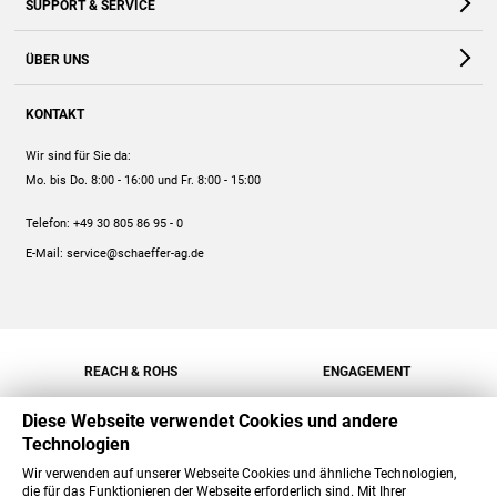
SUPPORT & SERVICE
Webshop
Kontakt
ÜBER UNS
FAQ
Unternehmen
Online-Hilfe
KONTAKT
Historie
Anleitungen
Wir sind für Sie da:
Engagement
Preise
Mo. bis Do. 8:00 - 16:00
und Fr. 8:00 - 15:00
Jobs
Mengenrabatt
Telefon:
+49 30 805 86 95 - 0
Versand
E-Mail:
service@schaeffer-ag.de
REACH & ROHS
ENGAGEMENT
Diese Webseite verwendet Cookies und andere
Technologien
Wir verwenden auf unserer Webseite Cookies und ähnliche Technologien,
die für das Funktionieren der Webseite erforderlich sind. Mit Ihrer