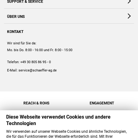
SUPPORT & SERVICE
Webshop
Kontakt
ÜBER UNS
FAQ
Unternehmen
Online-Hilfe
KONTAKT
Historie
Anleitungen
Wir sind für Sie da:
Engagement
Preise
Mo. bis Do. 8:00 - 16:00
und Fr. 8:00 - 15:00
Jobs
Mengenrabatt
Telefon:
+49 30 805 86 95 - 0
Versand
E-Mail:
service@schaeffer-ag.de
REACH & ROHS
ENGAGEMENT
Diese Webseite verwendet Cookies und andere
Technologien
Wir verwenden auf unserer Webseite Cookies und ähnliche Technologien,
die für das Funktionieren der Webseite erforderlich sind. Mit Ihrer