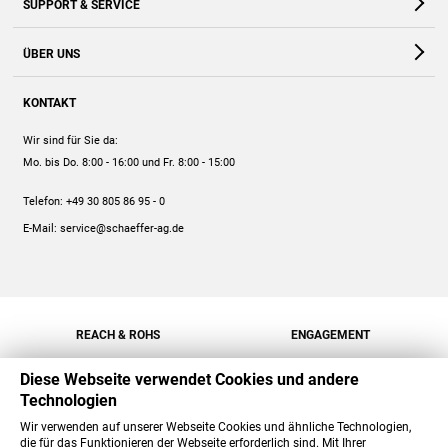
SUPPORT & SERVICE
Webshop
Kontakt
ÜBER UNS
FAQ
Unternehmen
Online-Hilfe
KONTAKT
Historie
Anleitungen
Wir sind für Sie da:
Engagement
Preise
Mo. bis Do. 8:00 - 16:00
und Fr. 8:00 - 15:00
Jobs
Mengenrabatt
Telefon:
+49 30 805 86 95 - 0
Versand
E-Mail:
service@schaeffer-ag.de
REACH & ROHS
ENGAGEMENT
Diese Webseite verwendet Cookies und andere
Technologien
Wir verwenden auf unserer Webseite Cookies und ähnliche Technologien,
die für das Funktionieren der Webseite erforderlich sind. Mit Ihrer