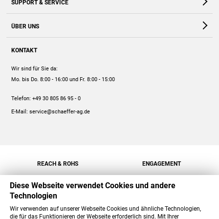
SUPPORT & SERVICE
Webshop
Kontakt
ÜBER UNS
FAQ
Unternehmen
Online-Hilfe
KONTAKT
Historie
Anleitungen
Wir sind für Sie da:
Engagement
Preise
Mo. bis Do. 8:00 - 16:00
und Fr. 8:00 - 15:00
Jobs
Mengenrabatt
Telefon:
+49 30 805 86 95 - 0
Versand
E-Mail:
service@schaeffer-ag.de
REACH & ROHS
ENGAGEMENT
Diese Webseite verwendet Cookies und andere
Technologien
Wir verwenden auf unserer Webseite Cookies und ähnliche Technologien,
die für das Funktionieren der Webseite erforderlich sind. Mit Ihrer