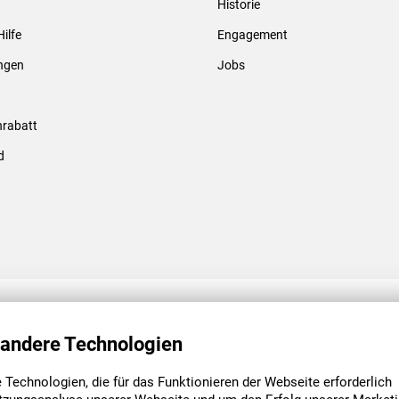
Historie
Gewindebolzen & -hülsen
Hilfe
Engagement
ungen
Jobs
rabatt
d
ENGAGEMENT
UNSERE NIEDE
 andere Technologien
Technologien, die für das Funktionieren der Webseite erforderlich