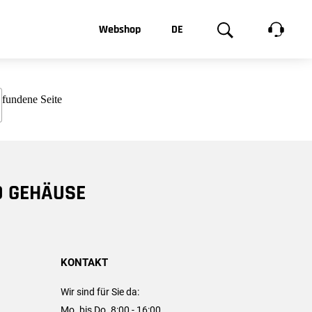
t, was Sie
Webshop
DE
te
Produktgalerie
EN
e
FR
chsen
D GEHÄUSE
KONTAKT
Wir sind für Sie da:
Mo. bis Do. 8:00 - 16:00