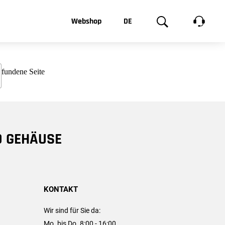
t, was Sie
Webshop
DE
te
Produktgalerie
EN
e
FR
chsen
D GEHÄUSE
KONTAKT
Wir sind für Sie da:
Mo. bis Do. 8:00 - 16:00