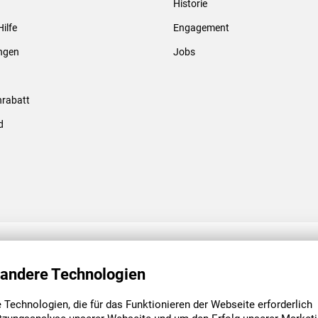
Historie
Gewindebolzen & -hülsen
Hilfe
Engagement
ungen
Jobs
rabatt
d
ENGAGEMENT
UNSERE NIEDE
 andere Technologien
Technologien, die für das Funktionieren der Webseite erforderlich