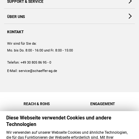
SUPPORT & SERVICE
Webshop
Kontakt
ÜBER UNS
FAQ
Unternehmen
Online-Hilfe
KONTAKT
Historie
Anleitungen
Wir sind für Sie da:
Engagement
Preise
Mo. bis Do. 8:00 - 16:00
und Fr. 8:00 - 15:00
Jobs
Mengenrabatt
Telefon:
+49 30 805 86 95 - 0
Versand
E-Mail:
service@schaeffer-ag.de
REACH & ROHS
ENGAGEMENT
Diese Webseite verwendet Cookies und andere
Technologien
Wir verwenden auf unserer Webseite Cookies und ähnliche Technologien,
die für das Funktionieren der Webseite erforderlich sind. Mit Ihrer