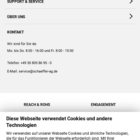
SUPPORT & SERVICE
Webshop
Kontakt
ÜBER UNS
FAQ
Unternehmen
Online-Hilfe
KONTAKT
Historie
Anleitungen
Wir sind für Sie da:
Engagement
Preise
Mo. bis Do. 8:00 - 16:00
und Fr. 8:00 - 15:00
Jobs
Mengenrabatt
Telefon:
+49 30 805 86 95 - 0
Versand
E-Mail:
service@schaeffer-ag.de
REACH & ROHS
ENGAGEMENT
Diese Webseite verwendet Cookies und andere
Technologien
Wir verwenden auf unserer Webseite Cookies und ähnliche Technologien,
die für das Funktionieren der Webseite erforderlich sind. Mit Ihrer