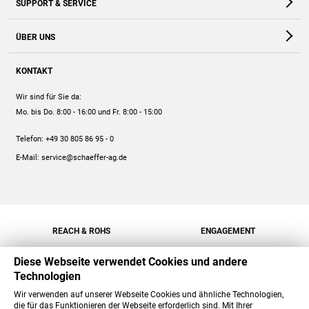
SUPPORT & SERVICE
Webshop
Kontakt
ÜBER UNS
FAQ
Unternehmen
Online-Hilfe
KONTAKT
Historie
Anleitungen
Wir sind für Sie da:
Engagement
Preise
Mo. bis Do. 8:00 - 16:00
und Fr. 8:00 - 15:00
Jobs
Mengenrabatt
Telefon:
+49 30 805 86 95 - 0
Versand
E-Mail:
service@schaeffer-ag.de
REACH & ROHS
ENGAGEMENT
Diese Webseite verwendet Cookies und andere
Technologien
Wir verwenden auf unserer Webseite Cookies und ähnliche Technologien,
die für das Funktionieren der Webseite erforderlich sind. Mit Ihrer