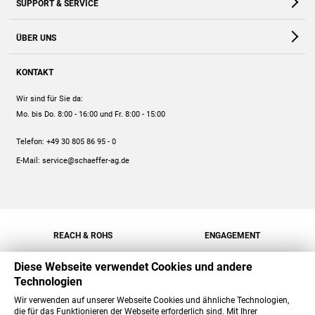
SUPPORT & SERVICE
Webshop
Kontakt
ÜBER UNS
FAQ
Unternehmen
Online-Hilfe
KONTAKT
Historie
Anleitungen
Wir sind für Sie da:
Engagement
Preise
Mo. bis Do. 8:00 - 16:00
und Fr. 8:00 - 15:00
Jobs
Mengenrabatt
Telefon:
+49 30 805 86 95 - 0
Versand
E-Mail:
service@schaeffer-ag.de
REACH & ROHS
ENGAGEMENT
Diese Webseite verwendet Cookies und andere
Technologien
Wir verwenden auf unserer Webseite Cookies und ähnliche Technologien,
die für das Funktionieren der Webseite erforderlich sind. Mit Ihrer