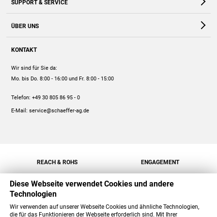
SUPPORT & SERVICE
Webshop
Kontakt
ÜBER UNS
FAQ
Unternehmen
Online-Hilfe
KONTAKT
Historie
Anleitungen
Wir sind für Sie da:
Engagement
Preise
Mo. bis Do. 8:00 - 16:00
und Fr. 8:00 - 15:00
Jobs
Mengenrabatt
Telefon:
+49 30 805 86 95 - 0
Versand
E-Mail:
service@schaeffer-ag.de
REACH & ROHS
ENGAGEMENT
Diese Webseite verwendet Cookies und andere
Technologien
Wir verwenden auf unserer Webseite Cookies und ähnliche Technologien,
die für das Funktionieren der Webseite erforderlich sind. Mit Ihrer