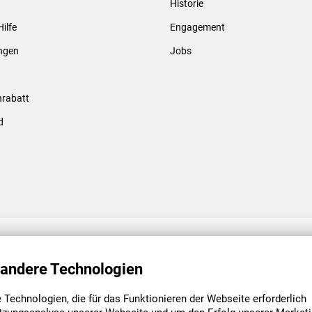
Historie
Gewindebolzen & -hülsen
Hilfe
Engagement
ungen
Jobs
rabatt
d
ENGAGEMENT
UNSERE NIEDE
 andere Technologien
Technologien, die für das Funktionieren der Webseite erforderlich