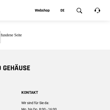
t, was Sie
Webshop
DE
te
Produktgalerie
EN
e
FR
chsen
D GEHÄUSE
KONTAKT
Wir sind für Sie da:
Mo. bis Do. 8:00 - 16:00