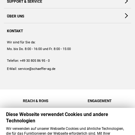
SUPPORT & SERVICE
Webshop
Kontakt
ÜBER UNS
FAQ
Unternehmen
Online-Hilfe
KONTAKT
Historie
Anleitungen
Wir sind für Sie da:
Engagement
Preise
Mo. bis Do. 8:00 - 16:00
und Fr. 8:00 - 15:00
Jobs
Mengenrabatt
Telefon:
+49 30 805 86 95 - 0
Versand
E-Mail:
service@schaeffer-ag.de
REACH & ROHS
ENGAGEMENT
Diese Webseite verwendet Cookies und andere
Technologien
Wir verwenden auf unserer Webseite Cookies und ähnliche Technologien,
die für das Funktionieren der Webseite erforderlich sind. Mit Ihrer