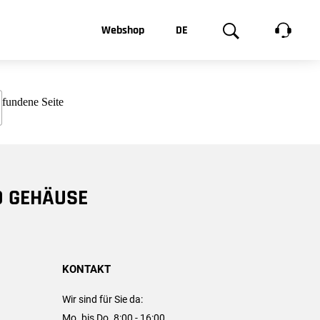
t, was Sie
Webshop
DE
te
Produktgalerie
EN
e
FR
chsen
D GEHÄUSE
KONTAKT
Wir sind für Sie da:
Mo. bis Do. 8:00 - 16:00