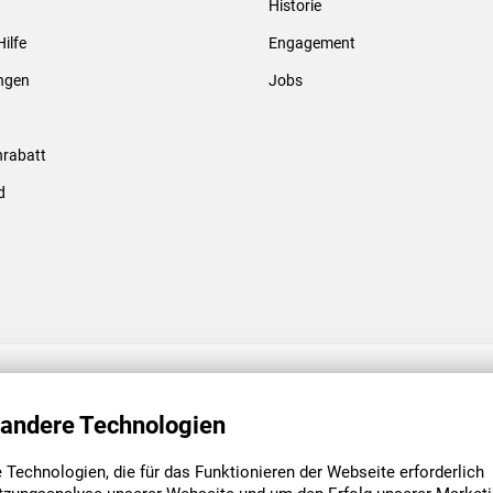
Historie
Gewindebolzen & -hülsen
Hilfe
Engagement
ungen
Jobs
rabatt
d
ENGAGEMENT
UNSERE NIEDE
 andere Technologien
Technologien, die für das Funktionieren der Webseite erforderlich