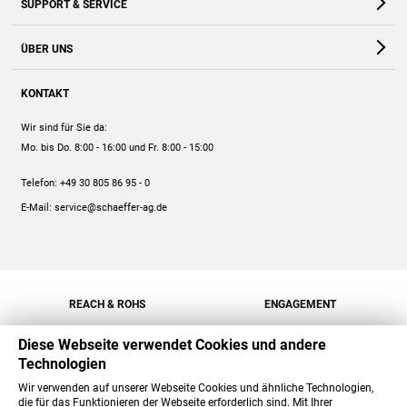
SUPPORT & SERVICE
Webshop
Kontakt
ÜBER UNS
FAQ
Unternehmen
Online-Hilfe
KONTAKT
Historie
Anleitungen
Wir sind für Sie da:
Engagement
Preise
Mo. bis Do. 8:00 - 16:00
und Fr. 8:00 - 15:00
Jobs
Mengenrabatt
Telefon:
+49 30 805 86 95 - 0
Versand
E-Mail:
service@schaeffer-ag.de
REACH & ROHS
ENGAGEMENT
Diese Webseite verwendet Cookies und andere
Technologien
Wir verwenden auf unserer Webseite Cookies und ähnliche Technologien,
die für das Funktionieren der Webseite erforderlich sind. Mit Ihrer