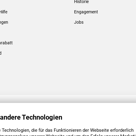
Historie
Gewindebolzen & -hülsen
Hilfe
Engagement
ungen
Jobs
rabatt
d
ENGAGEMENT
UNSERE NIEDE
 andere Technologien
Technologien, die für das Funktionieren der Webseite erforderlich