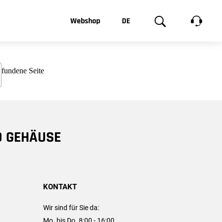
t, was Sie
Webshop
DE
te
Produktgalerie
EN
e
FR
chsen
D GEHÄUSE
KONTAKT
Wir sind für Sie da:
Mo. bis Do. 8:00 - 16:00