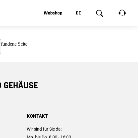
t, was Sie
Webshop
DE
te
Produktgalerie
EN
e
FR
chsen
D GEHÄUSE
KONTAKT
Wir sind für Sie da:
Mo. bis Do. 8:00 - 16:00