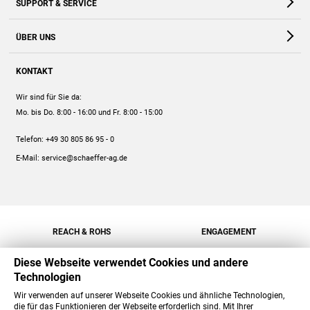
SUPPORT & SERVICE
Webshop
Kontakt
ÜBER UNS
FAQ
Unternehmen
Online-Hilfe
KONTAKT
Historie
Anleitungen
Wir sind für Sie da:
Engagement
Preise
Mo. bis Do. 8:00 - 16:00
und Fr. 8:00 - 15:00
Jobs
Mengenrabatt
Telefon:
+49 30 805 86 95 - 0
Versand
E-Mail:
service@schaeffer-ag.de
REACH & ROHS
ENGAGEMENT
Diese Webseite verwendet Cookies und andere
Technologien
Wir verwenden auf unserer Webseite Cookies und ähnliche Technologien,
die für das Funktionieren der Webseite erforderlich sind. Mit Ihrer